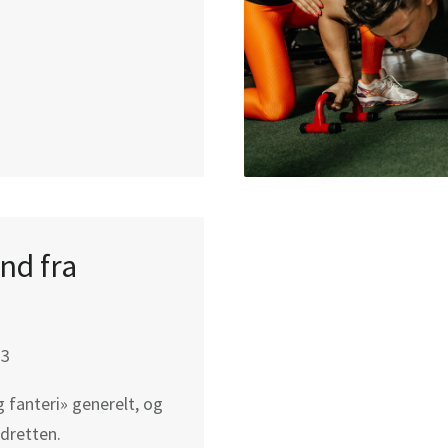
and fra
23
og fanteri» generelt, og
idretten.