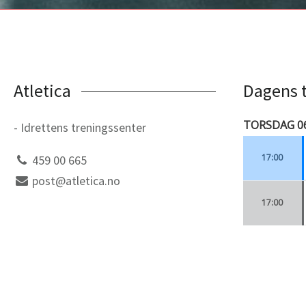
Atletica
Dagens 
- Idrettens treningssenter
459 00 665
post@atletica.no