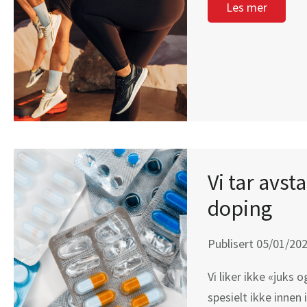
Les mer
Vi tar avst
doping
Publisert 05/01/20
Vi liker ikke «juks 
spesielt ikke innen 