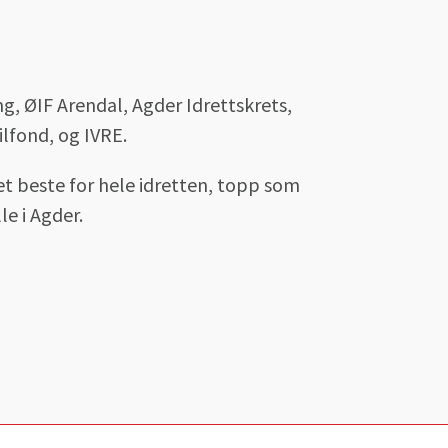
g, ØIF Arendal, Agder Idrettskrets,
lfond, og IVRE.
det beste for hele idretten, topp som
le i Agder.