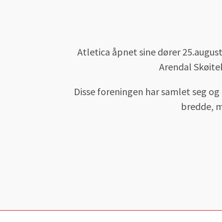
Atletica åpnet sine dører 25.augus
Arendal Skøite
Disse foreningen har samlet seg og ø
bredde, me